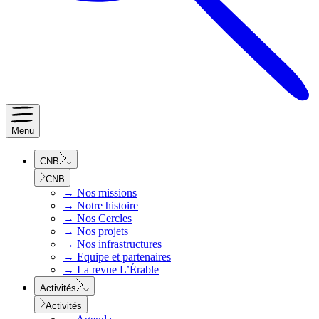
Menu
CNB
CNB
→
Nos missions
→
Notre histoire
→
Nos Cercles
→
Nos projets
→
Nos infrastructures
→
Equipe et partenaires
→
La revue L’Érable
Activités
Activités