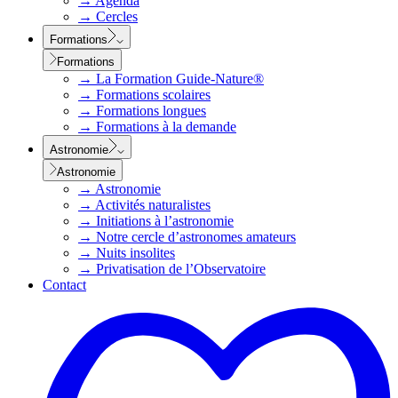
→
Agenda
→
Cercles
Formations
Formations
→
La Formation Guide-Nature®
→
Formations scolaires
→
Formations longues
→
Formations à la demande
Astronomie
Astronomie
→
Astronomie
→
Activités naturalistes
→
Initiations à l’astronomie
→
Notre cercle d’astronomes amateurs
→
Nuits insolites
→
Privatisation de l’Observatoire
Contact