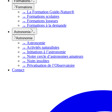
Formations
Formations
→
La Formation Guide-Nature®
→
Formations scolaires
→
Formations longues
→
Formations à la demande
Astronomie
Astronomie
→
Astronomie
→
Activités naturalistes
→
Initiations à l’astronomie
→
Notre cercle d’astronomes amateurs
→
Nuits insolites
→
Privatisation de l’Observatoire
Contact