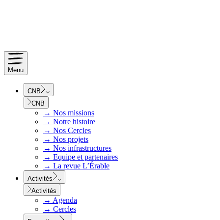
Menu
CNB
CNB
→
Nos missions
→
Notre histoire
→
Nos Cercles
→
Nos projets
→
Nos infrastructures
→
Equipe et partenaires
→
La revue L’Érable
Activités
Activités
→
Agenda
→
Cercles