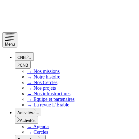
Menu
CNB
CNB
→
Nos missions
→
Notre histoire
→
Nos Cercles
→
Nos projets
→
Nos infrastructures
→
Equipe et partenaires
→
La revue L’Érable
Activités
Activités
→
Agenda
→
Cercles