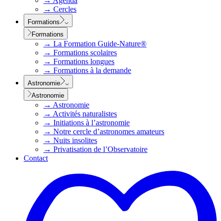
→
Agenda
→
Cercles
Formations
Formations
→
La Formation Guide-Nature®
→
Formations scolaires
→
Formations longues
→
Formations à la demande
Astronomie
Astronomie
→
Astronomie
→
Activités naturalistes
→
Initiations à l’astronomie
→
Notre cercle d’astronomes amateurs
→
Nuits insolites
→
Privatisation de l’Observatoire
Contact