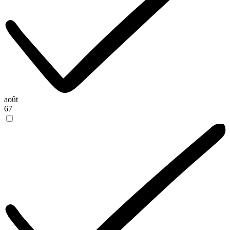
août
67