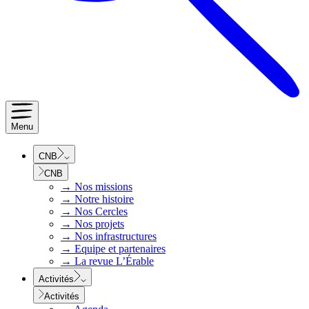
Menu
CNB
CNB
→
Nos missions
→
Notre histoire
→
Nos Cercles
→
Nos projets
→
Nos infrastructures
→
Equipe et partenaires
→
La revue L’Érable
Activités
Activités