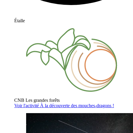
Étalle
CNB Les grandes forêts
Voir l'activité
À la découverte des mouches-dragons !