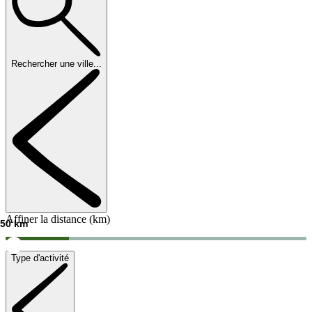
Rechercher une ville...
Affiner la distance (km)
50
km
Type d'activité