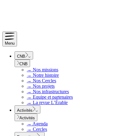
Menu
CNB
CNB
→
Nos missions
→
Notre histoire
→
Nos Cercles
→
Nos projets
→
Nos infrastructures
→
Equipe et partenaires
→
La revue L’Érable
Activités
Activités
→
Agenda
→
Cercles