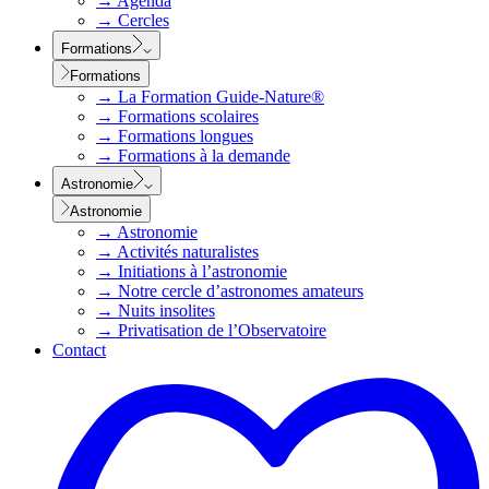
→
Agenda
→
Cercles
Formations
Formations
→
La Formation Guide-Nature®
→
Formations scolaires
→
Formations longues
→
Formations à la demande
Astronomie
Astronomie
→
Astronomie
→
Activités naturalistes
→
Initiations à l’astronomie
→
Notre cercle d’astronomes amateurs
→
Nuits insolites
→
Privatisation de l’Observatoire
Contact