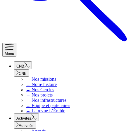
Menu
CNB
CNB
→
Nos missions
→
Notre histoire
→
Nos Cercles
→
Nos projets
→
Nos infrastructures
→
Equipe et partenaires
→
La revue L’Érable
Activités
Activités