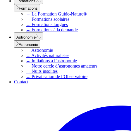
Formations
Formations
→
La Formation Guide-Nature®
→
Formations scolaires
→
Formations longues
→
Formations à la demande
Astronomie
Astronomie
→
Astronomie
→
Activités naturalistes
→
Initiations à l’astronomie
→
Notre cercle d’astronomes amateurs
→
Nuits insolites
→
Privatisation de l’Observatoire
Contact