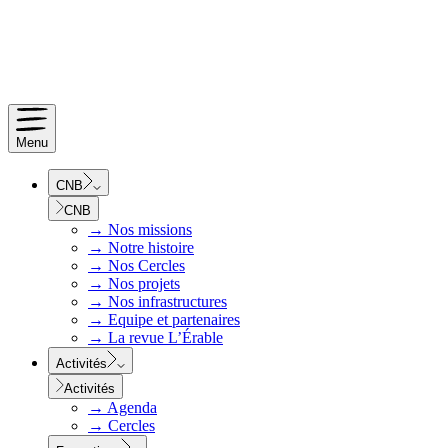
Menu
CNB
CNB
→
Nos missions
→
Notre histoire
→
Nos Cercles
→
Nos projets
→
Nos infrastructures
→
Equipe et partenaires
→
La revue L’Érable
Activités
Activités
→
Agenda
→
Cercles