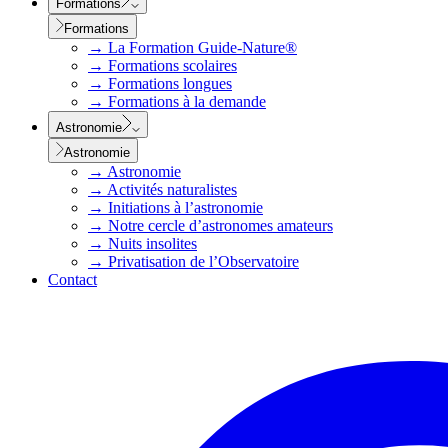
Formations
Formations
→
La Formation Guide-Nature®
→
Formations scolaires
→
Formations longues
→
Formations à la demande
Astronomie
Astronomie
→
Astronomie
→
Activités naturalistes
→
Initiations à l’astronomie
→
Notre cercle d’astronomes amateurs
→
Nuits insolites
→
Privatisation de l’Observatoire
Contact