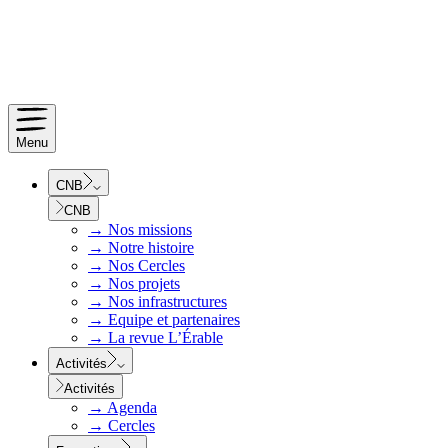
Menu
CNB
CNB
→
Nos missions
→
Notre histoire
→
Nos Cercles
→
Nos projets
→
Nos infrastructures
→
Equipe et partenaires
→
La revue L’Érable
Activités
Activités
→
Agenda
→
Cercles