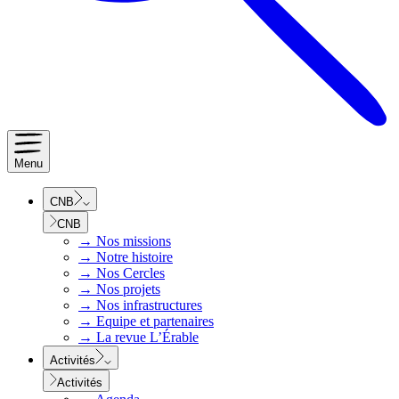
Menu
CNB
CNB
→
Nos missions
→
Notre histoire
→
Nos Cercles
→
Nos projets
→
Nos infrastructures
→
Equipe et partenaires
→
La revue L’Érable
Activités
Activités