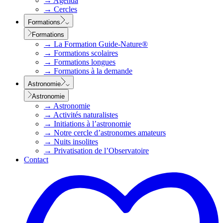
→
Agenda
→
Cercles
Formations
Formations
→
La Formation Guide-Nature®
→
Formations scolaires
→
Formations longues
→
Formations à la demande
Astronomie
Astronomie
→
Astronomie
→
Activités naturalistes
→
Initiations à l’astronomie
→
Notre cercle d’astronomes amateurs
→
Nuits insolites
→
Privatisation de l’Observatoire
Contact