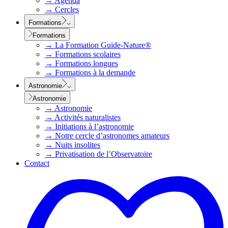
→
Agenda
→
Cercles
Formations
Formations
→
La Formation Guide-Nature®
→
Formations scolaires
→
Formations longues
→
Formations à la demande
Astronomie
Astronomie
→
Astronomie
→
Activités naturalistes
→
Initiations à l’astronomie
→
Notre cercle d’astronomes amateurs
→
Nuits insolites
→
Privatisation de l’Observatoire
Contact