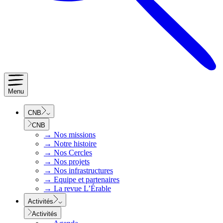
Menu
CNB
CNB
→
Nos missions
→
Notre histoire
→
Nos Cercles
→
Nos projets
→
Nos infrastructures
→
Equipe et partenaires
→
La revue L’Érable
Activités
Activités