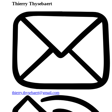
Thierry Thysebaert
thierry.thysebaert@gmail.com