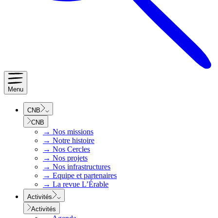
Menu
CNB
CNB
→
Nos missions
→
Notre histoire
→
Nos Cercles
→
Nos projets
→
Nos infrastructures
→
Equipe et partenaires
→
La revue L’Érable
Activités
Activités