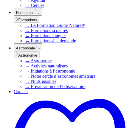
→
Agenda
→
Cercles
Formations
Formations
→
La Formation Guide-Nature®
→
Formations scolaires
→
Formations longues
→
Formations à la demande
Astronomie
Astronomie
→
Astronomie
→
Activités naturalistes
→
Initiations à l’astronomie
→
Notre cercle d’astronomes amateurs
→
Nuits insolites
→
Privatisation de l’Observatoire
Contact