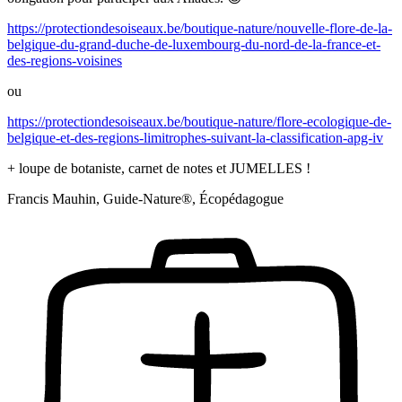
https://protectiondesoiseaux.be/boutique-nature/nouvelle-flore-de-la-
belgique-du-grand-duche-de-luxembourg-du-nord-de-la-france-et-
des-regions-voisines
ou
https://protectiondesoiseaux.be/boutique-nature/flore-ecologique-de-
belgique-et-des-regions-limitrophes-suivant-la-classification-apg-iv
+ loupe de botaniste, carnet de notes et JUMELLES !
Francis Mauhin, Guide-Nature®, Écopédagogue