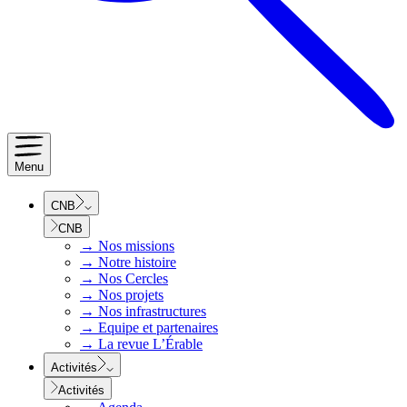
Menu
CNB
CNB
→
Nos missions
→
Notre histoire
→
Nos Cercles
→
Nos projets
→
Nos infrastructures
→
Equipe et partenaires
→
La revue L’Érable
Activités
Activités