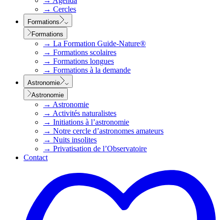
→
Agenda
→
Cercles
Formations
Formations
→
La Formation Guide-Nature®
→
Formations scolaires
→
Formations longues
→
Formations à la demande
Astronomie
Astronomie
→
Astronomie
→
Activités naturalistes
→
Initiations à l’astronomie
→
Notre cercle d’astronomes amateurs
→
Nuits insolites
→
Privatisation de l’Observatoire
Contact