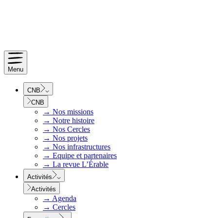
Menu
CNB
CNB
→
Nos missions
→
Notre histoire
→
Nos Cercles
→
Nos projets
→
Nos infrastructures
→
Equipe et partenaires
→
La revue L’Érable
Activités
Activités
→
Agenda
→
Cercles