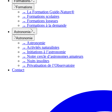
Formations
Formations
→
La Formation Guide-Nature®
→
Formations scolaires
→
Formations longues
→
Formations à la demande
Astronomie
Astronomie
→
Astronomie
→
Activités naturalistes
→
Initiations à l’astronomie
→
Notre cercle d’astronomes amateurs
→
Nuits insolites
→
Privatisation de l’Observatoire
Contact