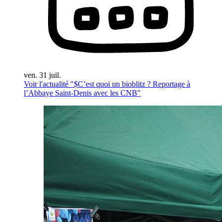
ven. 31 juil.
Voir l'actualité "$
C’est quoi un bioblitz ? Reportage à
l’Abbaye Saint-Denis avec les CNB
"