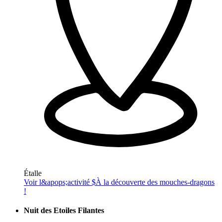
Étalle
Voir l&apops;activité $
À la découverte des mouches-dragons
!
Nuit des Etoiles Filantes