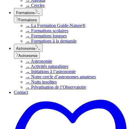
→
Agenda
→
Cercles
Formations
Formations
→
La Formation Guide-Nature®
→
Formations scolaires
→
Formations longues
→
Formations à la demande
Astronomie
Astronomie
→
Astronomie
→
Activités naturalistes
→
Initiations à l’astronomie
→
Notre cercle d’astronomes amateurs
→
Nuits insolites
→
Privatisation de l’Observatoire
Contact