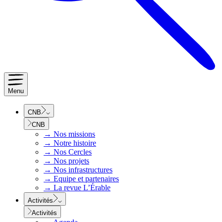
Menu
CNB
CNB
→
Nos missions
→
Notre histoire
→
Nos Cercles
→
Nos projets
→
Nos infrastructures
→
Equipe et partenaires
→
La revue L’Érable
Activités
Activités