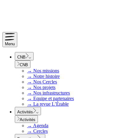
Menu
CNB
CNB
→
Nos missions
→
Notre histoire
→
Nos Cercles
→
Nos projets
→
Nos infrastructures
→
Equipe et partenaires
→
La revue L’Érable
Activités
Activités
→
Agenda
→
Cercles