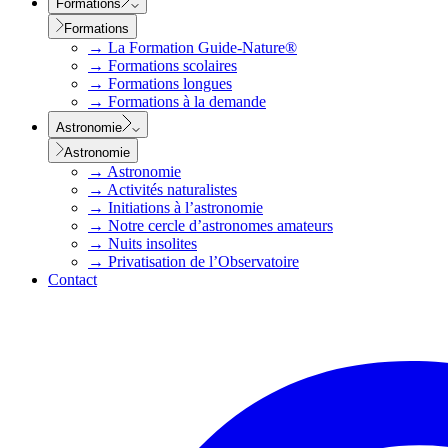
Formations
Formations
→
La Formation Guide-Nature®
→
Formations scolaires
→
Formations longues
→
Formations à la demande
Astronomie
Astronomie
→
Astronomie
→
Activités naturalistes
→
Initiations à l’astronomie
→
Notre cercle d’astronomes amateurs
→
Nuits insolites
→
Privatisation de l’Observatoire
Contact