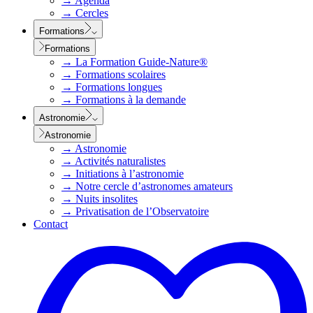
→
Agenda
→
Cercles
Formations
Formations
→
La Formation Guide-Nature®
→
Formations scolaires
→
Formations longues
→
Formations à la demande
Astronomie
Astronomie
→
Astronomie
→
Activités naturalistes
→
Initiations à l’astronomie
→
Notre cercle d’astronomes amateurs
→
Nuits insolites
→
Privatisation de l’Observatoire
Contact