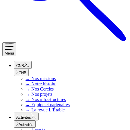
Menu
CNB
CNB
→
Nos missions
→
Notre histoire
→
Nos Cercles
→
Nos projets
→
Nos infrastructures
→
Equipe et partenaires
→
La revue L’Érable
Activités
Activités