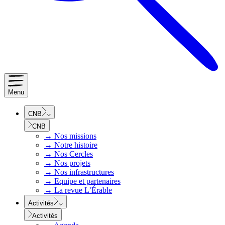
Menu
CNB
CNB
→
Nos missions
→
Notre histoire
→
Nos Cercles
→
Nos projets
→
Nos infrastructures
→
Equipe et partenaires
→
La revue L’Érable
Activités
Activités