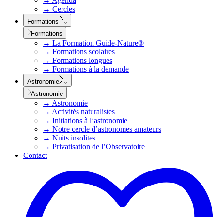
→
Agenda
→
Cercles
Formations
Formations
→
La Formation Guide-Nature®
→
Formations scolaires
→
Formations longues
→
Formations à la demande
Astronomie
Astronomie
→
Astronomie
→
Activités naturalistes
→
Initiations à l’astronomie
→
Notre cercle d’astronomes amateurs
→
Nuits insolites
→
Privatisation de l’Observatoire
Contact