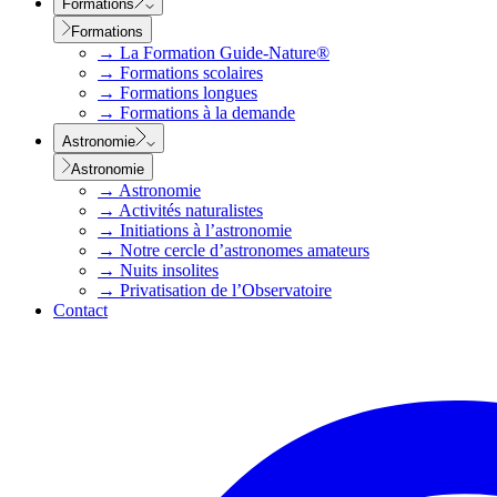
Formations
Formations
→
La Formation Guide-Nature®
→
Formations scolaires
→
Formations longues
→
Formations à la demande
Astronomie
Astronomie
→
Astronomie
→
Activités naturalistes
→
Initiations à l’astronomie
→
Notre cercle d’astronomes amateurs
→
Nuits insolites
→
Privatisation de l’Observatoire
Contact