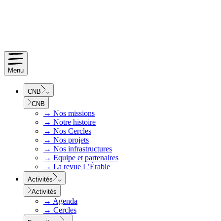
Menu
CNB
CNB
→
Nos missions
→
Notre histoire
→
Nos Cercles
→
Nos projets
→
Nos infrastructures
→
Equipe et partenaires
→
La revue L’Érable
Activités
Activités
→
Agenda
→
Cercles