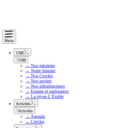
Menu
CNB
CNB
→
Nos missions
→
Notre histoire
→
Nos Cercles
→
Nos projets
→
Nos infrastructures
→
Equipe et partenaires
→
La revue L’Érable
Activités
Activités
→
Agenda
→
Cercles