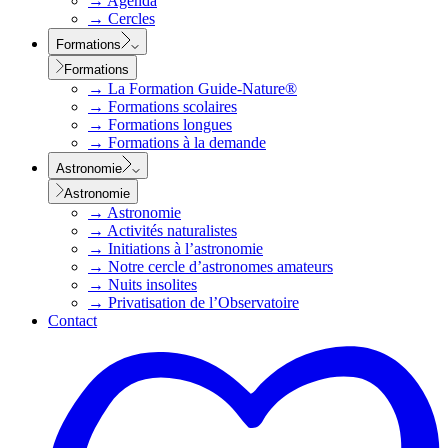
→
Agenda
→
Cercles
Formations
Formations
→
La Formation Guide-Nature®
→
Formations scolaires
→
Formations longues
→
Formations à la demande
Astronomie
Astronomie
→
Astronomie
→
Activités naturalistes
→
Initiations à l’astronomie
→
Notre cercle d’astronomes amateurs
→
Nuits insolites
→
Privatisation de l’Observatoire
Contact