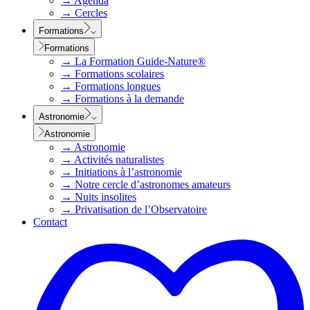
→
Agenda
→
Cercles
Formations
Formations
→
La Formation Guide-Nature®
→
Formations scolaires
→
Formations longues
→
Formations à la demande
Astronomie
Astronomie
→
Astronomie
→
Activités naturalistes
→
Initiations à l’astronomie
→
Notre cercle d’astronomes amateurs
→
Nuits insolites
→
Privatisation de l’Observatoire
Contact