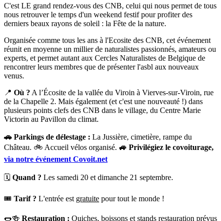
C'est LE grand rendez-vous des CNB, celui qui nous permet de tous
nous retrouver le temps d'un weekend festif pour profiter des
derniers beaux rayons de soleil : la Fête de la nature.
Organisée comme tous les ans à l'Ecosite des CNB, cet événement
réunit en moyenne un millier de naturalistes passionnés, amateurs ou
experts, et permet autant aux Cercles Naturalistes de Belgique de
rencontrer leurs membres que de présenter l'asbl aux nouveaux
venus.
📍
Où ?
A l’Écosite de la vallée du Viroin à Vierves-sur-Viroin, rue
de la Chapelle 2. Mais également (et c'est une nouveauté !) dans
plusieurs points clefs des CNB dans le village, du Centre Marie
Victorin au Pavillon du climat.
🚗 Parkings de délestage :
La Jussière, cimetière, rampe du
Château. 🚲 Accueil vélos organisé.
🚙 Privilégiez le covoiturage,
via notre événement Covoit.net
🗓️
Quand ?
Les samedi 20 et dimanche 21 septembre.
🎟️
Tarif ?
L'entrée est
gratuite
pour tout le monde !
🌭🍻
Restauration :
Quiches, boissons et stands restauration prévus