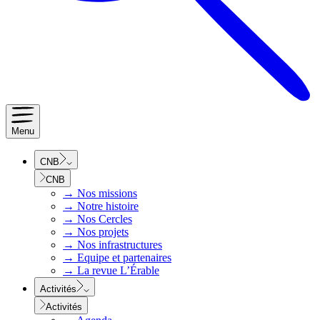
Menu
CNB
CNB
→
Nos missions
→
Notre histoire
→
Nos Cercles
→
Nos projets
→
Nos infrastructures
→
Equipe et partenaires
→
La revue L’Érable
Activités
Activités