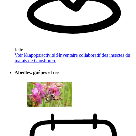
Jette
Voir l&apops;activité $
Inventaire collaboratif des insectes du
marais de Ganshoren
Abeilles, guêpes et cie