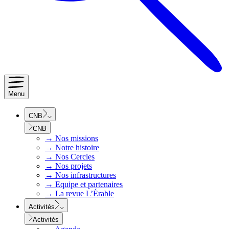
Menu
CNB
CNB
→
Nos missions
→
Notre histoire
→
Nos Cercles
→
Nos projets
→
Nos infrastructures
→
Equipe et partenaires
→
La revue L’Érable
Activités
Activités