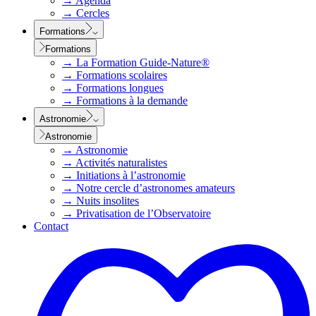
→
Agenda
→
Cercles
Formations
Formations
→
La Formation Guide-Nature®
→
Formations scolaires
→
Formations longues
→
Formations à la demande
Astronomie
Astronomie
→
Astronomie
→
Activités naturalistes
→
Initiations à l’astronomie
→
Notre cercle d’astronomes amateurs
→
Nuits insolites
→
Privatisation de l’Observatoire
Contact