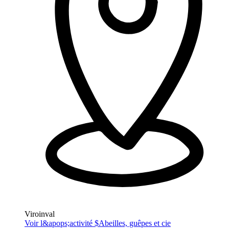
Viroinval
Voir l&apops;activité $
Abeilles, guêpes et cie