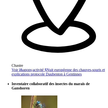
Chastre
Voir l&apops;activité $
Nuit européenne des chauves-souris et
explications protocole Daubenton à Gentinnes
Inventaire collaboratif des insectes du marais de
Ganshoren