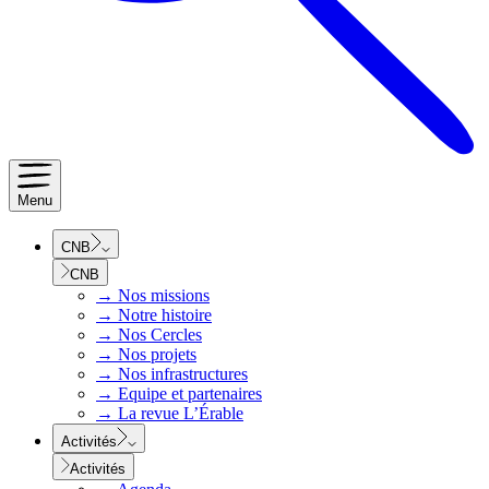
Menu
CNB
CNB
→
Nos missions
→
Notre histoire
→
Nos Cercles
→
Nos projets
→
Nos infrastructures
→
Equipe et partenaires
→
La revue L’Érable
Activités
Activités