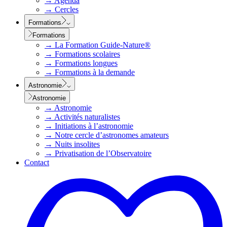
→
Agenda
→
Cercles
Formations
Formations
→
La Formation Guide-Nature®
→
Formations scolaires
→
Formations longues
→
Formations à la demande
Astronomie
Astronomie
→
Astronomie
→
Activités naturalistes
→
Initiations à l’astronomie
→
Notre cercle d’astronomes amateurs
→
Nuits insolites
→
Privatisation de l’Observatoire
Contact