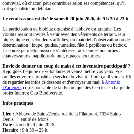
convivial, où chacun peut contribuer selon ses compétences, qu’il
soit spécialiste ou débutant.
Le rendez-vous est fixé le samedi 20 juin 2026, de 9 h 30 à 23 h.
La participation au bioblitz organisé à l'abbaye est gratuite. Les
volontaires sont invités à venir avec des vêtements de terrain, leur
pique-nique et, selon leurs affinités, du matériel d’observation ou de
détermination : loupe, guides, jumelles, filet à papillons ou batbox.
La soirée permettra aussi de s’intéresser aux faunes nocturnes :
chauves-souris, papillons de nuit, rapaces nocturnes…
Envie de donner un coup de main à cet inventaire participatif ?
Rejoignez l’équipe de volontaires et venez mettre vos yeux, vos
oreilles et votre curiosité au service du vivant ! Pour ça, il vous suffit
de regarder les infos ci-dessous et d'envoyer un mail à
Antonio
D'arienzo
, co-responsable de la dynamique des Cercles et chargé de
projet Interreg Cap Biodiversité.
Infos pratiques
Lieu :
Abbaye de Saint-Denis, rue de la Filature 4, 7034 Saint-
Denis — entité de Mons.
Date :
samedi 20 juin 2026.
Horaire :
9 h 30 – 23 h.