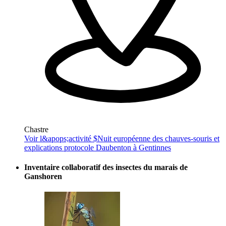
Chastre
Voir l&apops;activité $
Nuit européenne des chauves-souris et
explications protocole Daubenton à Gentinnes
Inventaire collaboratif des insectes du marais de
Ganshoren