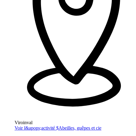
Viroinval
Voir l&apops;activité $
Abeilles, guêpes et cie