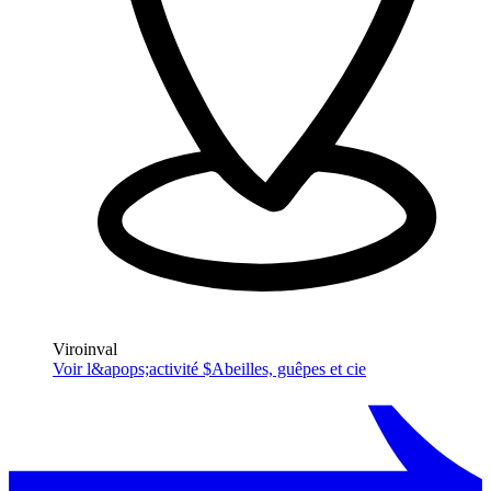
Viroinval
Voir l&apops;activité $
Abeilles, guêpes et cie