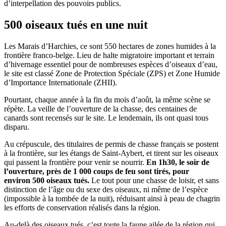
d’interpellation des pouvoirs publics.
500 oiseaux tués en une nuit
Les Marais d’Harchies, ce sont 550 hectares de zones humides à la
frontière franco-belge. Lieu de halte migratoire important et terrain
d’hivernage essentiel pour de nombreuses espèces d’oiseaux d’eau,
le site est classé Zone de Protection Spéciale (ZPS) et Zone Humide
d’Importance Internationale (ZHII).
Pourtant, chaque année à la fin du mois d’août, la même scène se
répète. La veille de l’ouverture de la chasse, des centaines de
canards sont recensés sur le site. Le lendemain, ils ont quasi tous
disparu.
Au crépuscule, des titulaires de permis de chasse français se postent
à la frontière, sur les étangs de Saint-Aybert, et tirent sur les oiseaux
qui passent la frontière pour venir se nourrir.
En 1h30, le soir de
l’ouverture, près de 1 000 coups de feu sont tirés, pour
environ 500 oiseaux tués.
Le tout pour une chasse de loisir, et sans
distinction de l’âge ou du sexe des oiseaux, ni même de l’espèce
(impossible à la tombée de la nuit), réduisant ainsi à peau de chagrin
les efforts de conservation réalisés dans la région.
Au-delà des oiseaux tués, c’est toute la faune ailée de la région qui