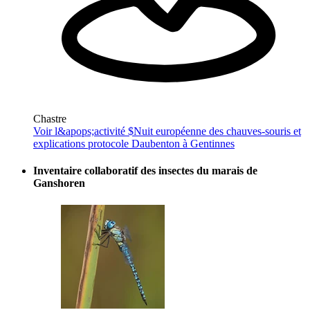
Chastre
Voir l&apops;activité $
Nuit européenne des chauves-souris et
explications protocole Daubenton à Gentinnes
Inventaire collaboratif des insectes du marais de
Ganshoren