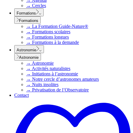
→
Agenda
→
Cercles
Formations
Formations
→
La Formation Guide-Nature®
→
Formations scolaires
→
Formations longues
→
Formations à la demande
Astronomie
Astronomie
→
Astronomie
→
Activités naturalistes
→
Initiations à l’astronomie
→
Notre cercle d’astronomes amateurs
→
Nuits insolites
→
Privatisation de l’Observatoire
Contact