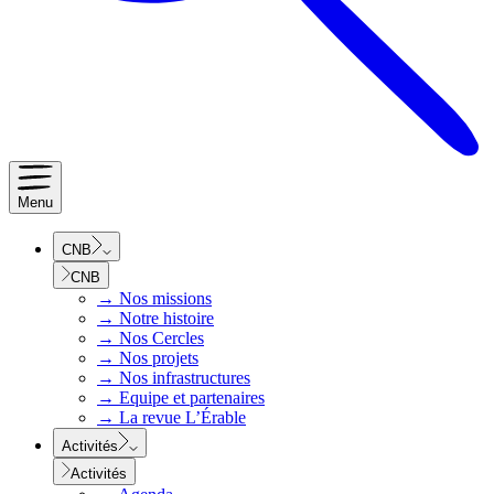
Menu
CNB
CNB
→
Nos missions
→
Notre histoire
→
Nos Cercles
→
Nos projets
→
Nos infrastructures
→
Equipe et partenaires
→
La revue L’Érable
Activités
Activités