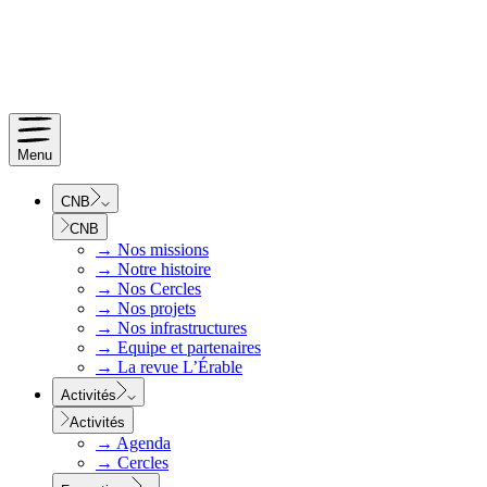
Menu
CNB
CNB
→
Nos missions
→
Notre histoire
→
Nos Cercles
→
Nos projets
→
Nos infrastructures
→
Equipe et partenaires
→
La revue L’Érable
Activités
Activités
→
Agenda
→
Cercles