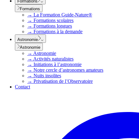
Formations
Formations
→
La Formation Guide-Nature®
→
Formations scolaires
→
Formations longues
→
Formations à la demande
Astronomie
Astronomie
→
Astronomie
→
Activités naturalistes
→
Initiations à l’astronomie
→
Notre cercle d’astronomes amateurs
→
Nuits insolites
→
Privatisation de l’Observatoire
Contact