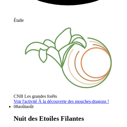
Étalle
CNB Les grandes forêts
Voir l'activité
À la découverte des mouches-dragons !
08
août
août
Nuit des Etoiles Filantes