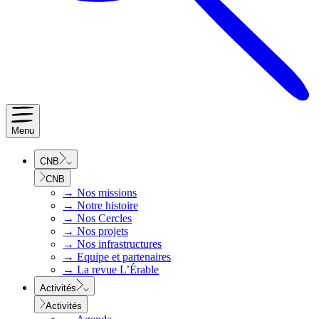
Menu
CNB
CNB
→
Nos missions
→
Notre histoire
→
Nos Cercles
→
Nos projets
→
Nos infrastructures
→
Equipe et partenaires
→
La revue L’Érable
Activités
Activités