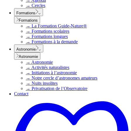
→
Agenda
→
Cercles
Formations
Formations
→
La Formation Guide-Nature®
→
Formations scolaires
→
Formations longues
→
Formations à la demande
Astronomie
Astronomie
→
Astronomie
→
Activités naturalistes
→
Initiations à l’astronomie
→
Notre cercle d’astronomes amateurs
→
Nuits insolites
→
Privatisation de l’Observatoire
Contact