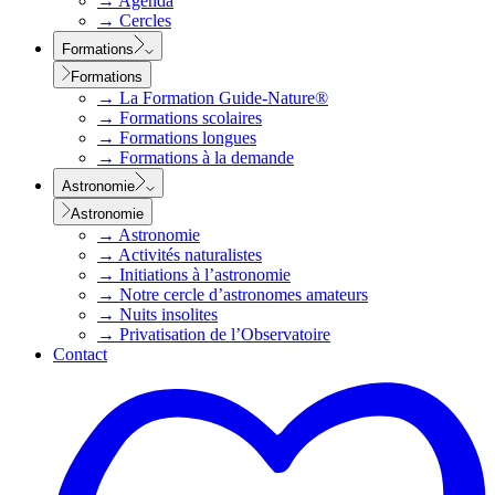
→
Agenda
→
Cercles
Formations
Formations
→
La Formation Guide-Nature®
→
Formations scolaires
→
Formations longues
→
Formations à la demande
Astronomie
Astronomie
→
Astronomie
→
Activités naturalistes
→
Initiations à l’astronomie
→
Notre cercle d’astronomes amateurs
→
Nuits insolites
→
Privatisation de l’Observatoire
Contact