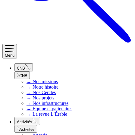
Menu
CNB
CNB
→
Nos missions
→
Notre histoire
→
Nos Cercles
→
Nos projets
→
Nos infrastructures
→
Equipe et partenaires
→
La revue L’Érable
Activités
Activités