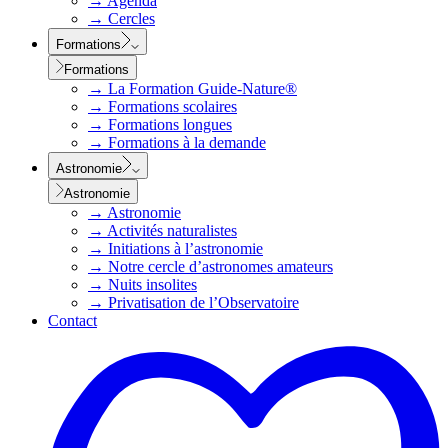
→
Agenda
→
Cercles
Formations
Formations
→
La Formation Guide-Nature®
→
Formations scolaires
→
Formations longues
→
Formations à la demande
Astronomie
Astronomie
→
Astronomie
→
Activités naturalistes
→
Initiations à l’astronomie
→
Notre cercle d’astronomes amateurs
→
Nuits insolites
→
Privatisation de l’Observatoire
Contact