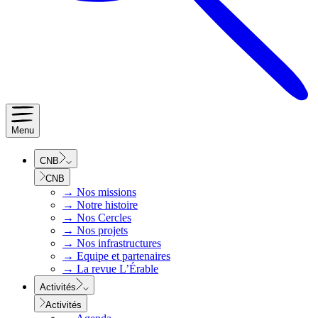
Menu
CNB
CNB
→
Nos missions
→
Notre histoire
→
Nos Cercles
→
Nos projets
→
Nos infrastructures
→
Equipe et partenaires
→
La revue L’Érable
Activités
Activités