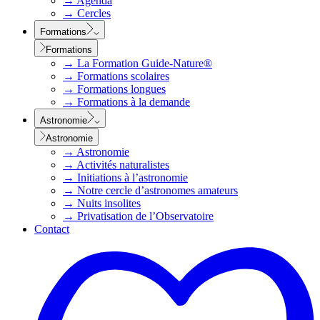
→
Agenda
→
Cercles
Formations
Formations
→
La Formation Guide-Nature®
→
Formations scolaires
→
Formations longues
→
Formations à la demande
Astronomie
Astronomie
→
Astronomie
→
Activités naturalistes
→
Initiations à l’astronomie
→
Notre cercle d’astronomes amateurs
→
Nuits insolites
→
Privatisation de l’Observatoire
Contact