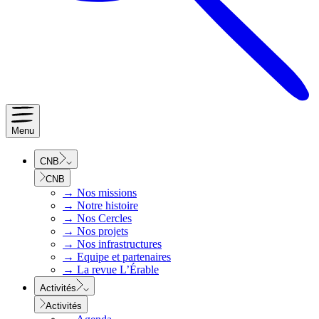
Menu
CNB
CNB
→
Nos missions
→
Notre histoire
→
Nos Cercles
→
Nos projets
→
Nos infrastructures
→
Equipe et partenaires
→
La revue L’Érable
Activités
Activités