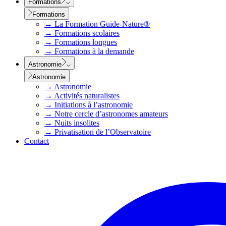
Formations
Formations
→
La Formation Guide-Nature®
→
Formations scolaires
→
Formations longues
→
Formations à la demande
Astronomie
Astronomie
→
Astronomie
→
Activités naturalistes
→
Initiations à l’astronomie
→
Notre cercle d’astronomes amateurs
→
Nuits insolites
→
Privatisation de l’Observatoire
Contact