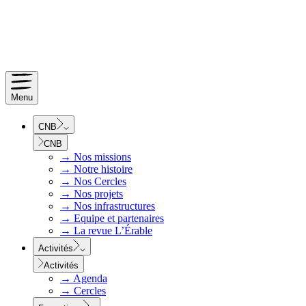
Menu
CNB
CNB
→
Nos missions
→
Notre histoire
→
Nos Cercles
→
Nos projets
→
Nos infrastructures
→
Equipe et partenaires
→
La revue L’Érable
Activités
Activités
→
Agenda
→
Cercles