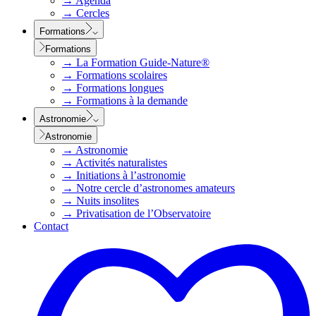
→
Agenda
→
Cercles
Formations
Formations
→
La Formation Guide-Nature®
→
Formations scolaires
→
Formations longues
→
Formations à la demande
Astronomie
Astronomie
→
Astronomie
→
Activités naturalistes
→
Initiations à l’astronomie
→
Notre cercle d’astronomes amateurs
→
Nuits insolites
→
Privatisation de l’Observatoire
Contact