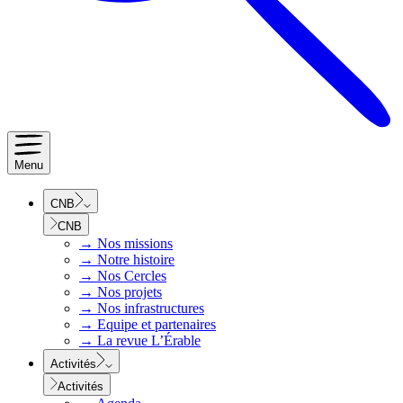
Menu
CNB
CNB
→
Nos missions
→
Notre histoire
→
Nos Cercles
→
Nos projets
→
Nos infrastructures
→
Equipe et partenaires
→
La revue L’Érable
Activités
Activités