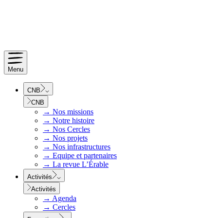
Menu
CNB
CNB
→
Nos missions
→
Notre histoire
→
Nos Cercles
→
Nos projets
→
Nos infrastructures
→
Equipe et partenaires
→
La revue L’Érable
Activités
Activités
→
Agenda
→
Cercles