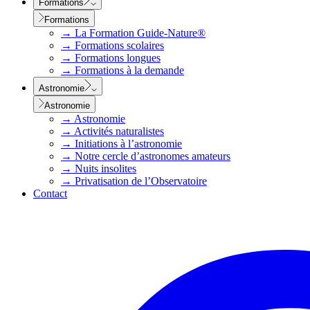
Formations
Formations
→
La Formation Guide-Nature®
→
Formations scolaires
→
Formations longues
→
Formations à la demande
Astronomie
Astronomie
→
Astronomie
→
Activités naturalistes
→
Initiations à l’astronomie
→
Notre cercle d’astronomes amateurs
→
Nuits insolites
→
Privatisation de l’Observatoire
Contact