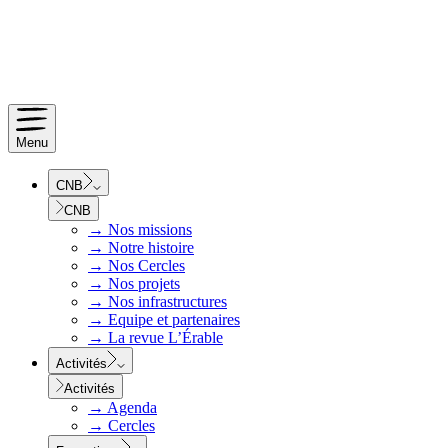
Menu
CNB
CNB
→
Nos missions
→
Notre histoire
→
Nos Cercles
→
Nos projets
→
Nos infrastructures
→
Equipe et partenaires
→
La revue L’Érable
Activités
Activités
→
Agenda
→
Cercles