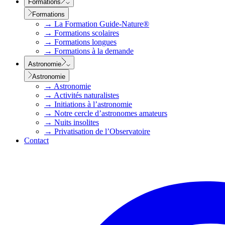
Formations
Formations
→
La Formation Guide-Nature®
→
Formations scolaires
→
Formations longues
→
Formations à la demande
Astronomie
Astronomie
→
Astronomie
→
Activités naturalistes
→
Initiations à l’astronomie
→
Notre cercle d’astronomes amateurs
→
Nuits insolites
→
Privatisation de l’Observatoire
Contact