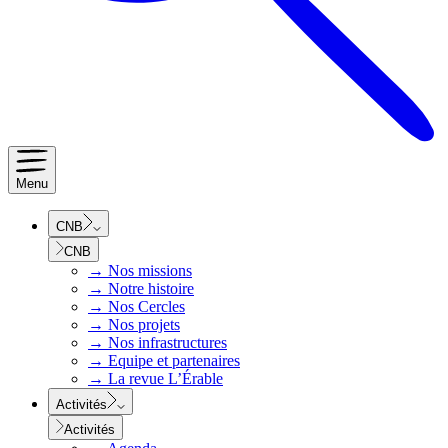
Menu
CNB
CNB
→
Nos missions
→
Notre histoire
→
Nos Cercles
→
Nos projets
→
Nos infrastructures
→
Equipe et partenaires
→
La revue L’Érable
Activités
Activités