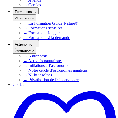
→
Agenda
→
Cercles
Formations
Formations
→
La Formation Guide-Nature®
→
Formations scolaires
→
Formations longues
→
Formations à la demande
Astronomie
Astronomie
→
Astronomie
→
Activités naturalistes
→
Initiations à l’astronomie
→
Notre cercle d’astronomes amateurs
→
Nuits insolites
→
Privatisation de l’Observatoire
Contact