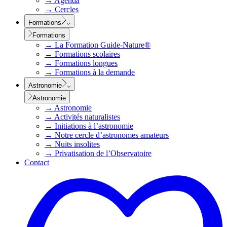
→
Agenda
→
Cercles
Formations
Formations
→
La Formation Guide-Nature®
→
Formations scolaires
→
Formations longues
→
Formations à la demande
Astronomie
Astronomie
→
Astronomie
→
Activités naturalistes
→
Initiations à l’astronomie
→
Notre cercle d’astronomes amateurs
→
Nuits insolites
→
Privatisation de l’Observatoire
Contact