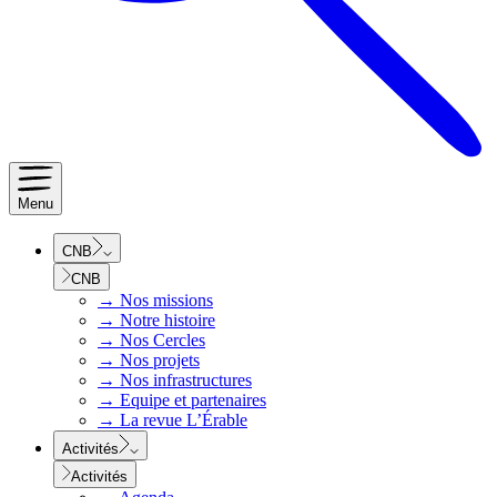
Menu
CNB
CNB
→
Nos missions
→
Notre histoire
→
Nos Cercles
→
Nos projets
→
Nos infrastructures
→
Equipe et partenaires
→
La revue L’Érable
Activités
Activités