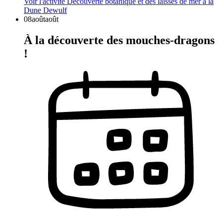
Voir l'activité
Découverte botanique et des laisses de mer à la
Dune Dewulf
08
août
août
À la découverte des mouches-dragons
!