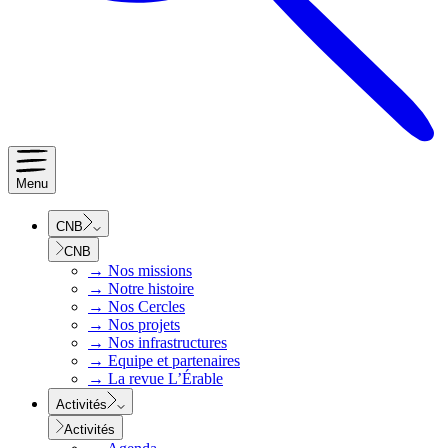
Menu
CNB
CNB
→
Nos missions
→
Notre histoire
→
Nos Cercles
→
Nos projets
→
Nos infrastructures
→
Equipe et partenaires
→
La revue L’Érable
Activités
Activités