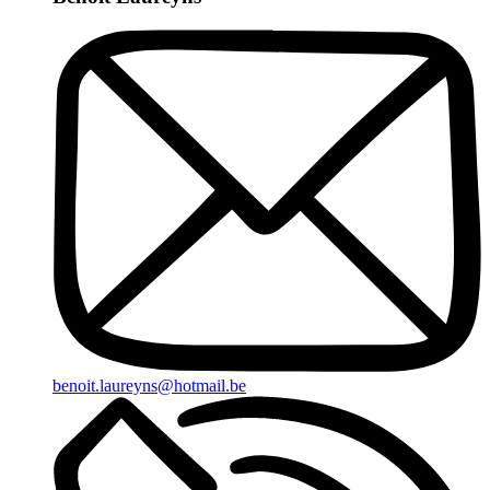
benoit.laureyns@hotmail.be