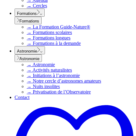
→
Agenda
→
Cercles
Formations
Formations
→
La Formation Guide-Nature®
→
Formations scolaires
→
Formations longues
→
Formations à la demande
Astronomie
Astronomie
→
Astronomie
→
Activités naturalistes
→
Initiations à l’astronomie
→
Notre cercle d’astronomes amateurs
→
Nuits insolites
→
Privatisation de l’Observatoire
Contact