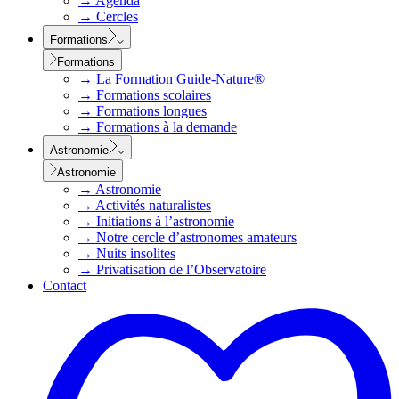
→
Agenda
→
Cercles
Formations
Formations
→
La Formation Guide-Nature®
→
Formations scolaires
→
Formations longues
→
Formations à la demande
Astronomie
Astronomie
→
Astronomie
→
Activités naturalistes
→
Initiations à l’astronomie
→
Notre cercle d’astronomes amateurs
→
Nuits insolites
→
Privatisation de l’Observatoire
Contact