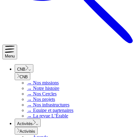
Menu
CNB
CNB
→
Nos missions
→
Notre histoire
→
Nos Cercles
→
Nos projets
→
Nos infrastructures
→
Equipe et partenaires
→
La revue L’Érable
Activités
Activités