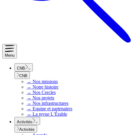
Menu
CNB
CNB
→
Nos missions
→
Notre histoire
→
Nos Cercles
→
Nos projets
→
Nos infrastructures
→
Equipe et partenaires
→
La revue L’Érable
Activités
Activités