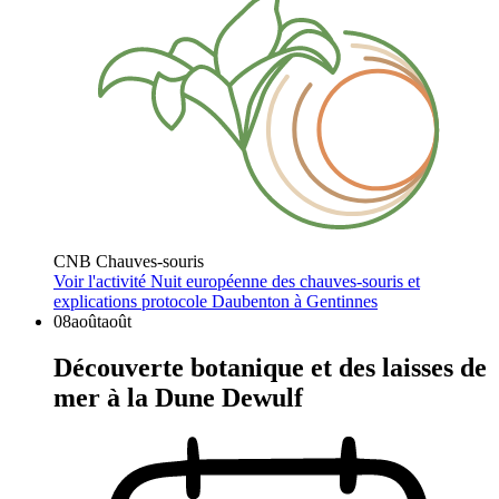
CNB Chauves-souris
Voir l'activité
Nuit européenne des chauves-souris et
explications protocole Daubenton à Gentinnes
08
août
août
Découverte botanique et des laisses de
mer à la Dune Dewulf