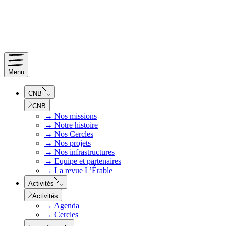
Menu
CNB
CNB
→
Nos missions
→
Notre histoire
→
Nos Cercles
→
Nos projets
→
Nos infrastructures
→
Equipe et partenaires
→
La revue L’Érable
Activités
Activités
→
Agenda
→
Cercles