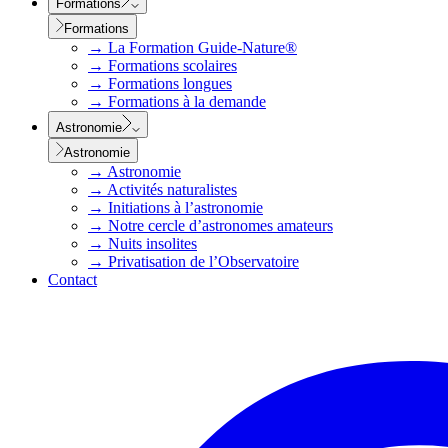
Formations
Formations
→
La Formation Guide-Nature®
→
Formations scolaires
→
Formations longues
→
Formations à la demande
Astronomie
Astronomie
→
Astronomie
→
Activités naturalistes
→
Initiations à l’astronomie
→
Notre cercle d’astronomes amateurs
→
Nuits insolites
→
Privatisation de l’Observatoire
Contact