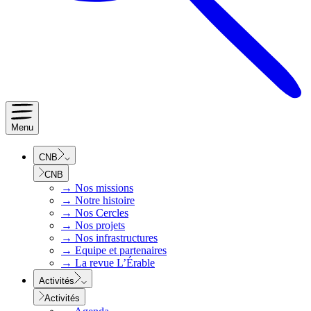
Menu
CNB
CNB
→
Nos missions
→
Notre histoire
→
Nos Cercles
→
Nos projets
→
Nos infrastructures
→
Equipe et partenaires
→
La revue L’Érable
Activités
Activités