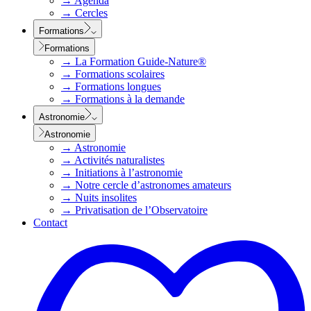
→
Agenda
→
Cercles
Formations
Formations
→
La Formation Guide-Nature®
→
Formations scolaires
→
Formations longues
→
Formations à la demande
Astronomie
Astronomie
→
Astronomie
→
Activités naturalistes
→
Initiations à l’astronomie
→
Notre cercle d’astronomes amateurs
→
Nuits insolites
→
Privatisation de l’Observatoire
Contact