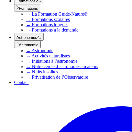
Formations
Formations
→
La Formation Guide-Nature®
→
Formations scolaires
→
Formations longues
→
Formations à la demande
Astronomie
Astronomie
→
Astronomie
→
Activités naturalistes
→
Initiations à l’astronomie
→
Notre cercle d’astronomes amateurs
→
Nuits insolites
→
Privatisation de l’Observatoire
Contact