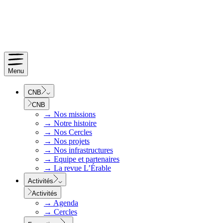
Menu
CNB
CNB
→
Nos missions
→
Notre histoire
→
Nos Cercles
→
Nos projets
→
Nos infrastructures
→
Equipe et partenaires
→
La revue L’Érable
Activités
Activités
→
Agenda
→
Cercles