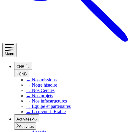
Menu
CNB
CNB
→
Nos missions
→
Notre histoire
→
Nos Cercles
→
Nos projets
→
Nos infrastructures
→
Equipe et partenaires
→
La revue L’Érable
Activités
Activités