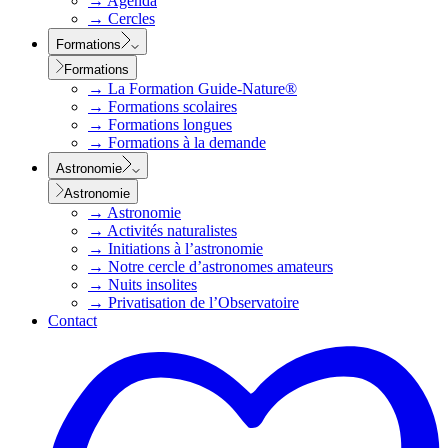
→
Agenda
→
Cercles
Formations
Formations
→
La Formation Guide-Nature®
→
Formations scolaires
→
Formations longues
→
Formations à la demande
Astronomie
Astronomie
→
Astronomie
→
Activités naturalistes
→
Initiations à l’astronomie
→
Notre cercle d’astronomes amateurs
→
Nuits insolites
→
Privatisation de l’Observatoire
Contact