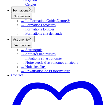
→
Agenda
→
Cercles
Formations
Formations
→
La Formation Guide-Nature®
→
Formations scolaires
→
Formations longues
→
Formations à la demande
Astronomie
Astronomie
→
Astronomie
→
Activités naturalistes
→
Initiations à l’astronomie
→
Notre cercle d’astronomes amateurs
→
Nuits insolites
→
Privatisation de l’Observatoire
Contact