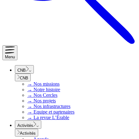
Menu
CNB
CNB
→
Nos missions
→
Notre histoire
→
Nos Cercles
→
Nos projets
→
Nos infrastructures
→
Equipe et partenaires
→
La revue L’Érable
Activités
Activités