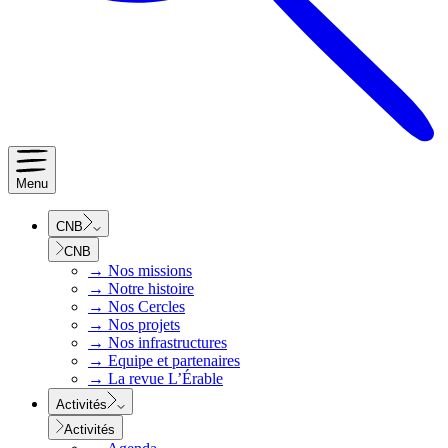
Menu
CNB
CNB
→
Nos missions
→
Notre histoire
→
Nos Cercles
→
Nos projets
→
Nos infrastructures
→
Equipe et partenaires
→
La revue L’Érable
Activités
Activités