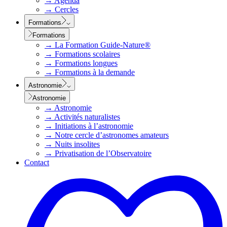
→
Agenda
→
Cercles
Formations
Formations
→
La Formation Guide-Nature®
→
Formations scolaires
→
Formations longues
→
Formations à la demande
Astronomie
Astronomie
→
Astronomie
→
Activités naturalistes
→
Initiations à l’astronomie
→
Notre cercle d’astronomes amateurs
→
Nuits insolites
→
Privatisation de l’Observatoire
Contact