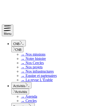
Menu
CNB
CNB
→
Nos missions
→
Notre histoire
→
Nos Cercles
→
Nos projets
→
Nos infrastructures
→
Equipe et partenaires
→
La revue L’Érable
Activités
Activités
→
Agenda
→
Cercles