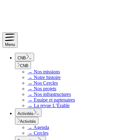
Menu
CNB
CNB
→
Nos missions
→
Notre histoire
→
Nos Cercles
→
Nos projets
→
Nos infrastructures
→
Equipe et partenaires
→
La revue L’Érable
Activités
Activités
→
Agenda
→
Cercles