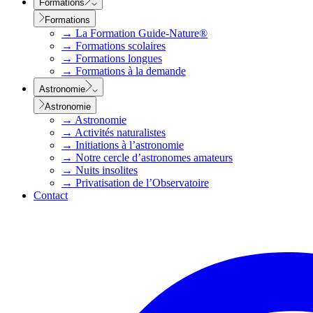
Formations
Formations
→
La Formation Guide-Nature®
→
Formations scolaires
→
Formations longues
→
Formations à la demande
Astronomie
Astronomie
→
Astronomie
→
Activités naturalistes
→
Initiations à l’astronomie
→
Notre cercle d’astronomes amateurs
→
Nuits insolites
→
Privatisation de l’Observatoire
Contact