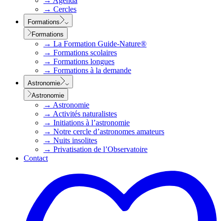
→
Agenda
→
Cercles
Formations
Formations
→
La Formation Guide-Nature®
→
Formations scolaires
→
Formations longues
→
Formations à la demande
Astronomie
Astronomie
→
Astronomie
→
Activités naturalistes
→
Initiations à l’astronomie
→
Notre cercle d’astronomes amateurs
→
Nuits insolites
→
Privatisation de l’Observatoire
Contact