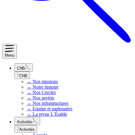
Menu
CNB
CNB
→
Nos missions
→
Notre histoire
→
Nos Cercles
→
Nos projets
→
Nos infrastructures
→
Equipe et partenaires
→
La revue L’Érable
Activités
Activités