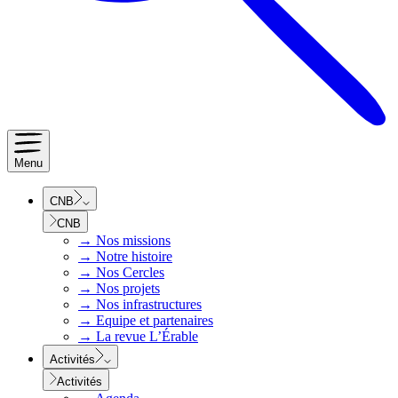
Menu
CNB
CNB
→
Nos missions
→
Notre histoire
→
Nos Cercles
→
Nos projets
→
Nos infrastructures
→
Equipe et partenaires
→
La revue L’Érable
Activités
Activités