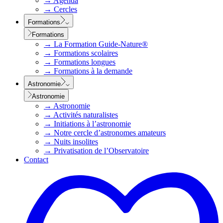
→
Agenda
→
Cercles
Formations
Formations
→
La Formation Guide-Nature®
→
Formations scolaires
→
Formations longues
→
Formations à la demande
Astronomie
Astronomie
→
Astronomie
→
Activités naturalistes
→
Initiations à l’astronomie
→
Notre cercle d’astronomes amateurs
→
Nuits insolites
→
Privatisation de l’Observatoire
Contact