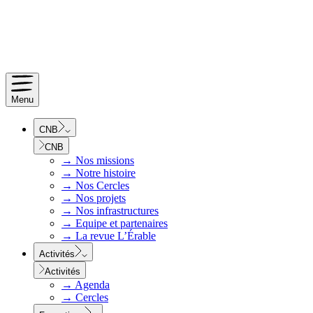
Menu
CNB
CNB
→
Nos missions
→
Notre histoire
→
Nos Cercles
→
Nos projets
→
Nos infrastructures
→
Equipe et partenaires
→
La revue L’Érable
Activités
Activités
→
Agenda
→
Cercles