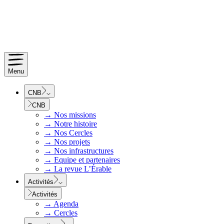
Menu
CNB
CNB
→
Nos missions
→
Notre histoire
→
Nos Cercles
→
Nos projets
→
Nos infrastructures
→
Equipe et partenaires
→
La revue L’Érable
Activités
Activités
→
Agenda
→
Cercles